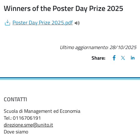
Winners of the Poster Day Prize 2025
Document
Poster Day Prize 2025.pdf
(apre una nuova finestra)
Ultimo aggiornamento:
28/10/2025
FACEBOOK
(apre una nu
X
(apre un
LIN
(ap
Share:
CONTATTI
Scuola di Management ed Economia
Tel.: 0116706191
direzione.sme@unito.it
Dove siamo