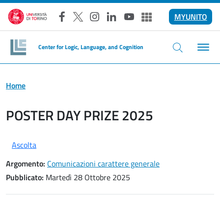
Salta al contenuto principale
MYUNITO
Facebook
X
Instagram
LinkedIn
YouTube
Altri social
Center for Logic, Language, and Cognition
Home
POSTER DAY PRIZE 2025
Ascolta
Argomento:
Comunicazioni carattere generale
Pubblicato:
Martedì 28 Ottobre 2025