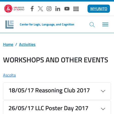
Salta al contenuto principale
MYUNITO
Facebook
X
Instagram
LinkedIn
YouTube
Altri social
Center for Logic, Language, and Cognition
Home
Activities
WORKSHOPS AND OTHER EVENTS
Ascolta
18/05/17 Reasoning Club 2017
26/05/17 LLC Poster Day 2017