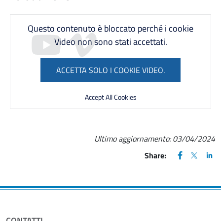
Questo contenuto è bloccato perché i cookie
Video non sono stati accettati.
ACCETTA SOLO I COOKIE VIDEO.
Accept All Cookies
Ultimo aggiornamento:
03/04/2024
FACEBOOK
(apre una nu
X
(apre un
LIN
(ap
Share:
CONTATTI