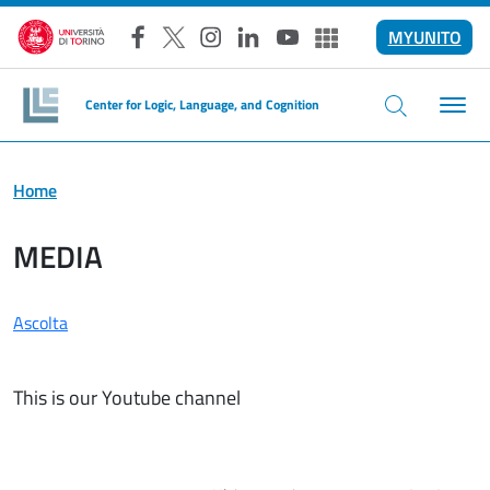
Salta al contenuto principale
MYUNITO
Facebook
X
Instagram
LinkedIn
YouTube
Altri social
Center for Logic, Language, and Cognition
Home
MEDIA
Ascolta
This is our Youtube channel