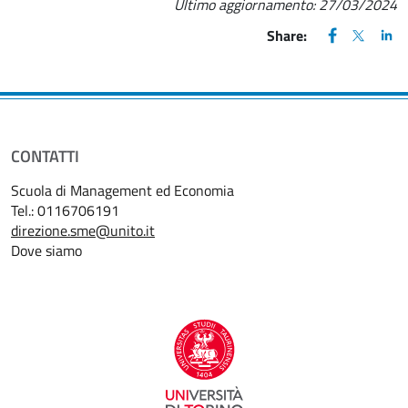
Ultimo aggiornamento:
27/03/2024
FACEBOOK
(apre una nu
X
(apre un
LIN
(ap
Share:
CONTATTI
Scuola di Management ed Economia
Tel.: 0116706191
direzione.sme@unito.it
Dove siamo