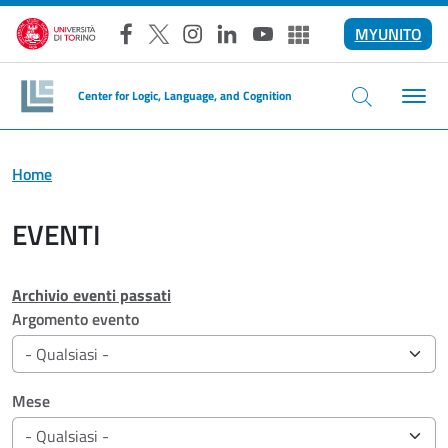
Salta al contenuto principale
MYUNITO
Facebook
X
Instagram
LinkedIn
YouTube
Altri social
Center for Logic, Language, and Cognition
Home
EVENTI
Archivio eventi passati
Filtri di ricerca
Argomento evento
Mese