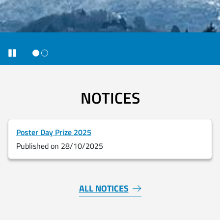
Fine dello slider
Pause
NOTICES
Salta lo slider
Poster Day Prize 2025
Published on 28/10/2025
Fine dello slider
ALL NOTICES